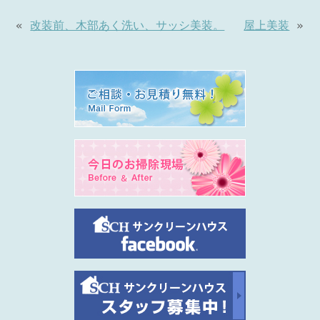
«
改装前、木部あく洗い、サッシ美装。
屋上美装
»