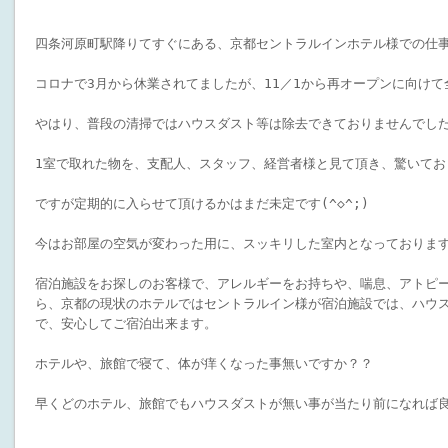
四条河原町駅降りてすぐにある、京都セントラルインホテル様での仕
コロナで3月から休業されてましたが、11／1から再オープンに向け
やはり、普段の清掃ではハウスダスト等は除去できておりませんでし
1室で取れた物を、支配人、スタッフ、経営者様と見て頂き、驚いてお
ですが定期的に入らせて頂けるかはまだ未定です(^◇^;)
今はお部屋の空気が変わった用に、スッキリした室内となっておりま
宿泊施設をお探しのお客様で、アレルギーをお持ちや、喘息、アトピ
ら、京都の現状のホテルではセントラルイン様が宿泊施設では、ハウ
で、安心してご宿泊出来ます。
ホテルや、旅館で寝て、体が痒くなった事無いですか？？
早くどのホテル、旅館でもハウスダストが無い事が当たり前になれば