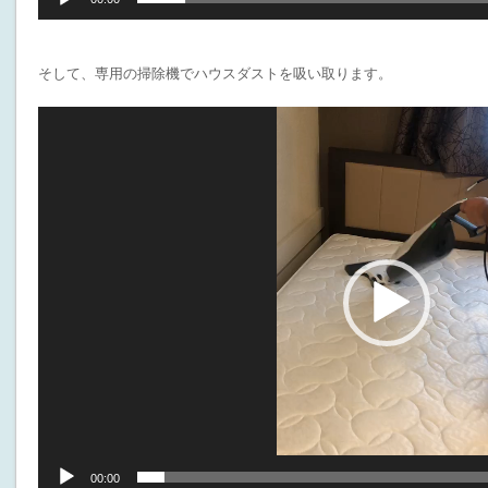
そして、専用の掃除機でハウスダストを吸い取ります。
動
画
プ
レ
ー
ヤ
ー
00:00