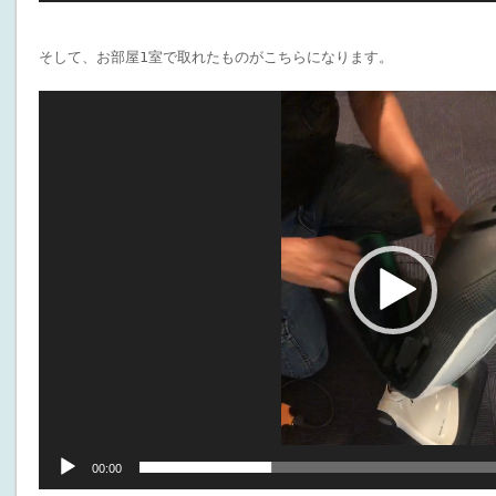
そして、お部屋1室で取れたものがこちらになります。
動
画
プ
レ
ー
ヤ
ー
00:00