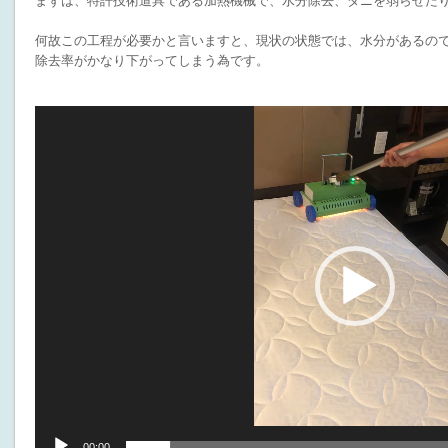
まずは、特許技術道具である加熱機械で、水分除去、ダニを弱らせた
何故この工程が必要かと言いますと、現状の状態では、水分があるの
除去率がかなり下がってしまう為です。
動
画
プ
レ
ー
ヤ
ー
00:00