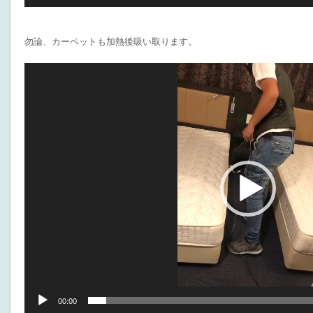
勿論、カーペットも加熱後吸い取ります。
動
画
プ
レ
ー
ヤ
ー
00:00