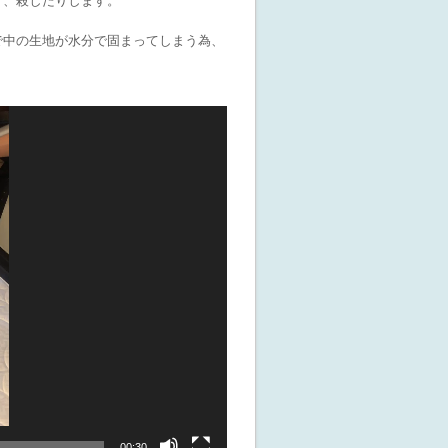
り、殺したりします。
で中の生地が水分で固まってしまう為、
00:30